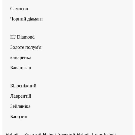
Самогон
Чорний діамант
HJ Diamond
Золоте полум'я
канарейка
Баванглан
Білосніжний
Лаврентій
Зейляніка
Баоцзин
Hahniii – Золотий Hahnii, Зелений Hahnii, Lotus hahnii,