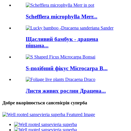
Schefflera microphylla Merr...
Щасливий бамбук - драцена
піщана...
S-подібний фікус Microcarpa B...
Листя живих рослин Драцена...
Добре вкорінюється сансевієрія суперба