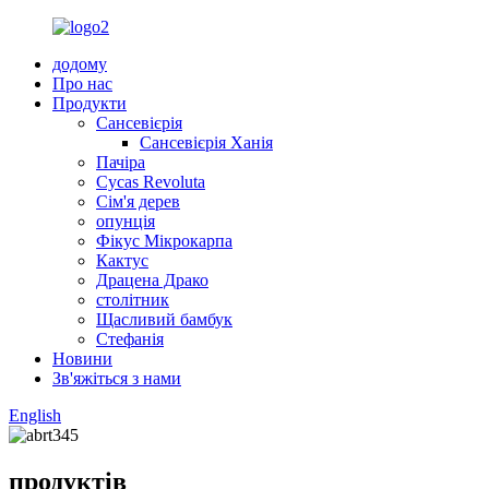
додому
Про нас
Продукти
Сансевієрія
Сансевієрія Ханія
Пачіра
Cycas Revoluta
Сім'я дерев
опунція
Фікус Мікрокарпа
Кактус
Драцена Драко
столітник
Щасливий бамбук
Стефанія
Новини
Зв'яжіться з нами
English
продуктів