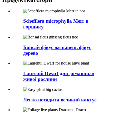
Schefflera microphylla Merr в
горщику
Бонсай фікус женьшень фікус
дерево
Laurentii Dwarf для домашньої
живої рослини
Легко посадити великий кактус