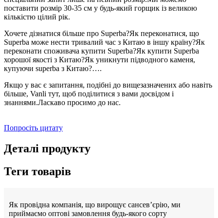
поставити розмір 30-35 см у будь-який горщик із великою
кількістю цілий рік.
Хочете дізнатися більше про Superba?Як переконатися, що
Superba може нести тривалий час з Китаю в іншу країну?Як
переконати споживача купити Superba?Як купити Superba
хорошої якості з Китаю?Як уникнути підводного каменя,
купуючи superba з Китаю?….
Якщо у вас є запитання, подібні до вищезазначених або навіть
більше, Vanli тут, щоб поділитися з вами досвідом і
знаннями.Ласкаво просимо до нас.
Попросіть цитату
Деталі продукту
Теги товарів
Як провідна компанія, що вирощує сансев’єрію, ми
приймаємо оптові замовлення будь-якого сорту