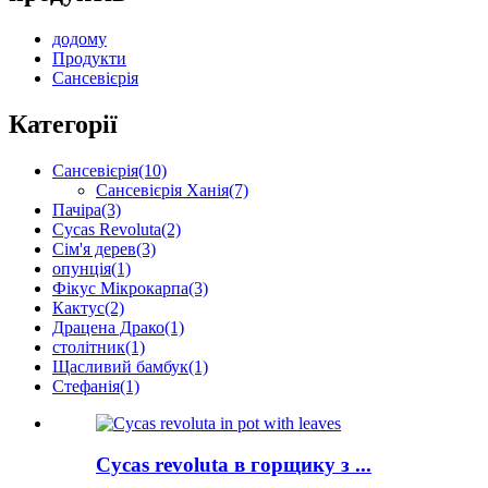
додому
Продукти
Сансевієрія
Категорії
Сансевієрія
(10)
Сансевієрія Ханія
(7)
Пачіра
(3)
Cycas Revoluta
(2)
Сім'я дерев
(3)
опунція
(1)
Фікус Мікрокарпа
(3)
Кактус
(2)
Драцена Драко
(1)
столітник
(1)
Щасливий бамбук
(1)
Стефанія
(1)
Cycas revoluta в горщику з ...