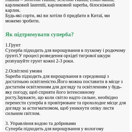
карликовий laurentii, карликовий superba, білосніжний
карлик.
Будь-які сорти, які ви хотіли б придбати в Китаї, ми
можемо зробити.
Як підтримувати суперба?
1.Грунт
Суперба підходить для вирощування в пухкому і родючому
ґрунті.У процесі розведення орхідеї тигрової шкури
розпушуйте грунт кожні 2-3 роки.
2.Освітлені умови
Superba підходить для вирощування в середовищі з
достатньою освітленістю.Його можна поставити в місце з
достатнім освітленням для догляду та освітленням у будь-
яку погоду, щоб сприяти його інтенсивному
росту.Зауважте, що коли світло надто сильне, необхідно
перенести суперба в провітрюване та прохолодне місце для
догляду за астигматизмом, щоб уникнути опіку листя
сильним світлом.
3. Управління водою та добривами
Суперба підходить для вирощування у вологому