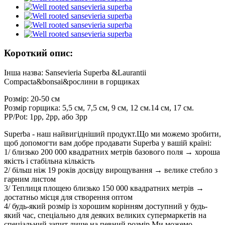
Короткий опис:
Інша назва: Sansevieria Superba &Laurantii
Compacta&bonsai&рослини в горщиках
Розмір: 20-50 см
Розмір горщика: 5,5 см, 7,5 см, 9 см, 12 см.14 см, 17 см.
PP/Pot: 1pp, 2pp, або 3pp
Superba - наш найвигідніший продукт.Що ми можемо зробити,
щоб допомогти вам добре продавати Superba у вашій країні:
1/ близько 200 000 квадратних метрів базового поля → хороша
якість і стабільна кількість
2/ більш ніж 19 років досвіду вирощування → велике стебло з
гарним листом
3/ Теплиця площею близько 150 000 квадратних метрів →
достатньо місця для створення оптом
4/ будь-який розмір із хорошим корінням доступний у будь-
який час, спеціально для деяких великих супермаркетів на
спеціальний запит лише на певний розмір.Ми можемо