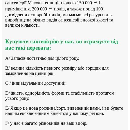
сансев’єрії.Маючи теплиці площею 150 000 ㎡ і
приміщення, 200 000 ㎡ полів, а також понад 100
досвідчених співробітників, ми маємо всі ресурси для
виробництва різних видів сансевієрії високої якості та
великої кількості.
Купуючи сансевієрію у нас, ви отримуєте від
нас такі переваги:
A/ Запасів достатньо для цілого року.
B/ велика кількість певного розміру або горщик для
замовлення на цілий рік.
C / індивідуальний доступний
D/ якість, однорідність форми та стабільність протягом
усього року.
E/ Якщо це нова рослина/сорт, виведений вами, і ви будете
нашим ексклюзивним клієнтом у вашому регіоні.
F/ у нас є багато різновидів на ваш вибір.