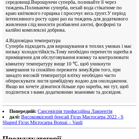
середовищі.Вирощуючи суперба, поливайте її через
тиждень.Поливаючи суперба, нехай вода стікатиме по
краю квіткового горщика і просочує весь ґрунт.У період
інтенсивного росту один раз на тиждень для додаткового
живлення слід вносити розбавлені азотні, фосфорні та
калійні комплексні добрива.
4.Відповідна температура
Суперба підходить для вирощування в теплих умовах і має
низьку холодостійкість.Тому необхідно перенести superba в
приміщення для обслуговування взимку та контролювати
кімнатну температуру вище 10 ℃, щоб уникнути
замерзання та спокійно пережити зиму.Крім того, при
занадто високій температурі влітку необхідно часто
обприскувати листя цимбідіуму водою для охолодження.
Якщо ви хочете дізнатися більше про superba, ми тут, щоб
поділитися з вами додатковими знаннями та досвідом.
Попередній:
Сансевієрія трифасційна Лаврентія
далі:
Високоякісний бонсай Ficus Macrocarpa 2022 - S
Shaped Ficus Microcarpa Bonsai – Vanli
Продукт
категорії