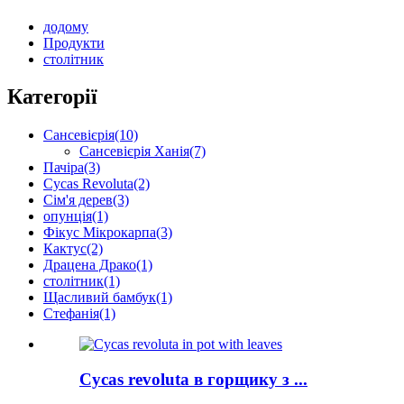
додому
Продукти
столітник
Категорії
Сансевієрія
(10)
Сансевієрія Ханія
(7)
Пачіра
(3)
Cycas Revoluta
(2)
Сім'я дерев
(3)
опунція
(1)
Фікус Мікрокарпа
(3)
Кактус
(2)
Драцена Драко
(1)
столітник
(1)
Щасливий бамбук
(1)
Стефанія
(1)
Cycas revoluta в горщику з ...