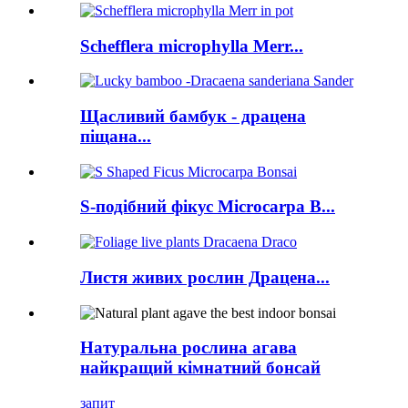
Schefflera microphylla Merr...
Щасливий бамбук - драцена
піщана...
S-подібний фікус Microcarpa B...
Листя живих рослин Драцена...
Натуральна рослина агава
найкращий кімнатний бонсай
запит