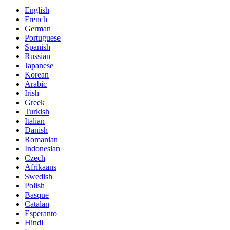
English
French
German
Portuguese
Spanish
Russian
Japanese
Korean
Arabic
Irish
Greek
Turkish
Italian
Danish
Romanian
Indonesian
Czech
Afrikaans
Swedish
Polish
Basque
Catalan
Esperanto
Hindi