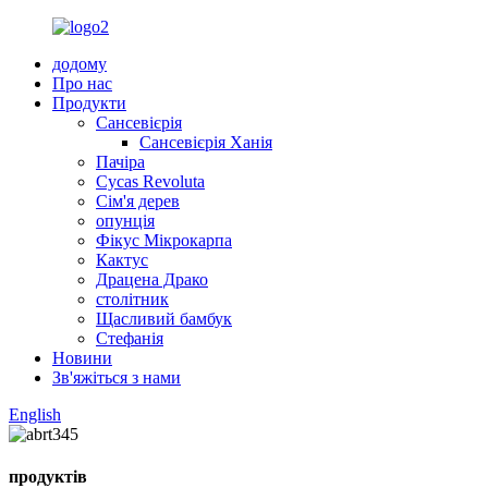
додому
Про нас
Продукти
Сансевієрія
Сансевієрія Ханія
Пачіра
Cycas Revoluta
Сім'я дерев
опунція
Фікус Мікрокарпа
Кактус
Драцена Драко
столітник
Щасливий бамбук
Стефанія
Новини
Зв'яжіться з нами
English
продуктів