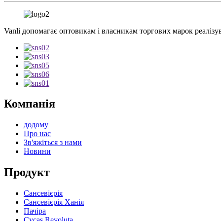
Vanli допомагає оптовикам і власникам торгових марок реалізу
Компанія
додому
Про нас
Зв'яжіться з нами
Новини
Продукт
Сансевієрія
Сансевієрія Ханія
Пачіра
Cycas Revoluta