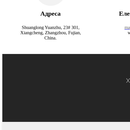
Адреса
Еле
Shuanglong Yuanzhu, 23# 301,
ma
Xiangcheng, Zhangzhou, Fujian,
w
China.