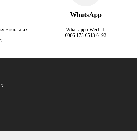
WhatsApp
жу мобільних
Whatsapp і Wechat:
0086 173 6513 6192
92
?