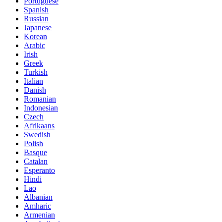
Portuguese
Spanish
Russian
Japanese
Korean
Arabic
Irish
Greek
Turkish
Italian
Danish
Romanian
Indonesian
Czech
Afrikaans
Swedish
Polish
Basque
Catalan
Esperanto
Hindi
Lao
Albanian
Amharic
Armenian