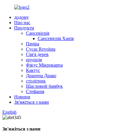
додому
Про нас
Продукти
Сансевієрія
Сансевієрія Ханія
Пачіра
Cycas Revoluta
Сім'я дерев
опунція
Фікус Мікрокарпа
Кактус
Драцена Драко
столітник
Щасливий бамбук
Стефанія
Новини
Зв'яжіться з нами
English
Зв'яжіться з нами