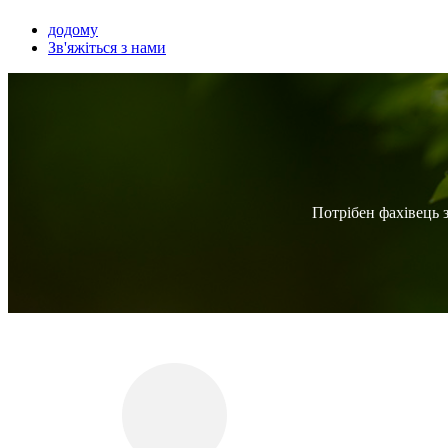
додому
Зв'яжіться з нами
Потрібен фахівець 