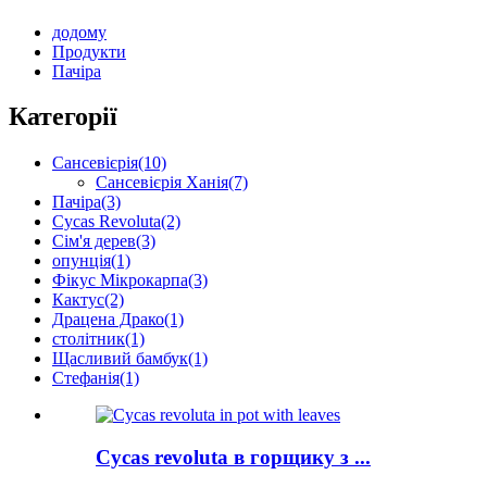
додому
Продукти
Пачіра
Категорії
Сансевієрія
(10)
Сансевієрія Ханія
(7)
Пачіра
(3)
Cycas Revoluta
(2)
Сім'я дерев
(3)
опунція
(1)
Фікус Мікрокарпа
(3)
Кактус
(2)
Драцена Драко
(1)
столітник
(1)
Щасливий бамбук
(1)
Стефанія
(1)
Cycas revoluta в горщику з ...