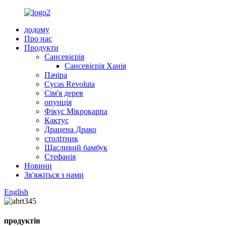
додому
Про нас
Продукти
Сансевієрія
Сансевієрія Ханія
Пачіра
Cycas Revoluta
Сім'я дерев
опунція
Фікус Мікрокарпа
Кактус
Драцена Драко
столітник
Щасливий бамбук
Стефанія
Новини
Зв'яжіться з нами
English
продуктів