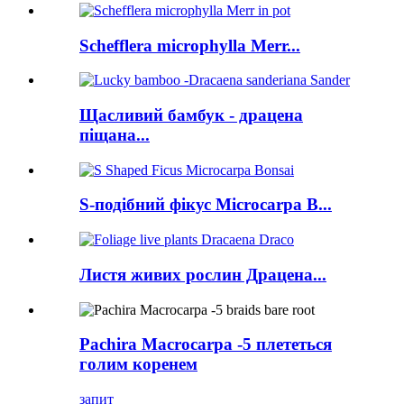
Schefflera microphylla Merr...
Щасливий бамбук - драцена
піщана...
S-подібний фікус Microcarpa B...
Листя живих рослин Драцена...
Pachira Macrocarpa -5 плететься
голим коренем
запит