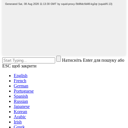
Натисніть Enter для пошуку або
ESC щоб закрити
English
French
German
Portuguese
Spanish
Russian
Japanese
Korean
Arabic
Irish
Greek