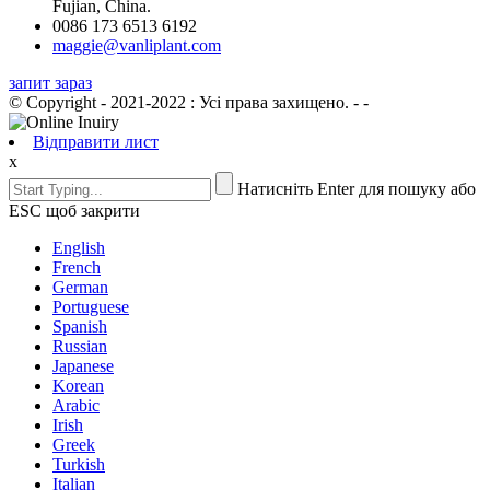
Fujian, China.
0086 173 6513 6192
maggie@vanliplant.com
запит зараз
© Copyright - 2021-2022 : Усі права захищено.
- -
Відправити лист
x
Натисніть Enter для пошуку або
ESC щоб закрити
English
French
German
Portuguese
Spanish
Russian
Japanese
Korean
Arabic
Irish
Greek
Turkish
Italian