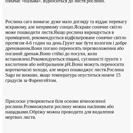
означає «пальма». відноситься до листя рослини.
Рослина саго вимагає дуже мало догляду та віддає перевагу
яскравому, але непрямому сонцю.Яскраве сонячне світло
може пошкодити листя.Якщо рослина вирощується в
приміщенні, рекомендується відфільтроване сонячне світло
протягом 4-6 годин на день.Грунт має бути вологим і добре
дренованим.Вони погано переносять перезволоження або
поганий дренаж.Вони стійкі до посухи, коли
встановлені.Рекомендуються піщані, суглинисті ґрунти з
кислотним або нейтральним pH.Вони можуть переносити
короткочасні холоди, але мороз пошкоджує листя.Рослина
Sago не виживе, якщо температура опуститься нижче 15
градусів за Фаренгейтом.
Присоски утворюються біля основи вічнозеленої
рослини.Розмножувати рослину можна насінням або
нащадками.Обрізку можна проводити для видалення
мертвих листя.