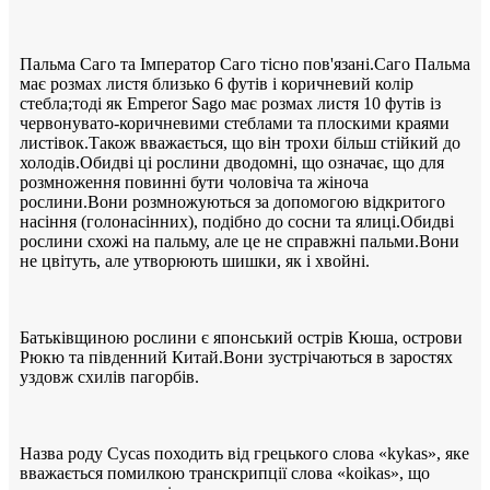
Пальма Саго та Імператор Саго тісно пов'язані.Саго Пальма
має розмах листя близько 6 футів і коричневий колір
стебла;тоді як Emperor Sago має розмах листя 10 футів із
червонувато-коричневими стеблами та плоскими краями
листівок.Також вважається, що він трохи більш стійкий до
холодів.Обидві ці рослини дводомні, що означає, що для
розмноження повинні бути чоловіча та жіноча
рослини.Вони розмножуються за допомогою відкритого
насіння (голонасінних), подібно до сосни та ялиці.Обидві
рослини схожі на пальму, але це не справжні пальми.Вони
не цвітуть, але утворюють шишки, як і хвойні.
Батьківщиною рослини є японський острів Кюша, острови
Рюкю та південний Китай.Вони зустрічаються в заростях
уздовж схилів пагорбів.
Назва роду Cycas походить від грецького слова «kykas», яке
вважається помилкою транскрипції слова «koikas», що