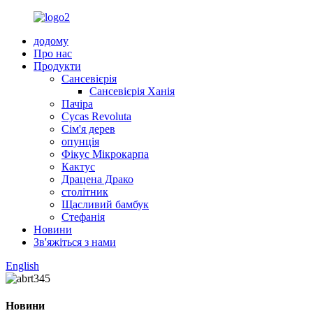
додому
Про нас
Продукти
Сансевієрія
Сансевієрія Ханія
Пачіра
Cycas Revoluta
Сім'я дерев
опунція
Фікус Мікрокарпа
Кактус
Драцена Драко
столітник
Щасливий бамбук
Стефанія
Новини
Зв'яжіться з нами
English
Новини