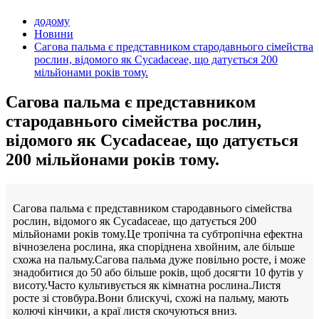
додому
Новини
Сагова пальма є представником стародавнього сімейства
рослин, відомого як Cycadaceae, що датується 200
мільйонами років тому.
Сагова пальма є представником
стародавнього сімейства рослин,
відомого як Cycadaceae, що датується
200 мільйонами років тому.
Сагова пальма є представником стародавнього сімейства
рослин, відомого як Cycadaceae, що датується 200
мільйонами років тому.Це тропічна та субтропічна ефектна
вічнозелена рослина, яка споріднена хвойним, але більше
схожа на пальму.Сагова пальма дуже повільно росте, і може
знадобитися до 50 або більше років, щоб досягти 10 футів у
висоту.Часто культивується як кімнатна рослина.Листя
росте зі стовбура.Вони блискучі, схожі на пальму, мають
колючі кінчики, а краї листя скочуються вниз.