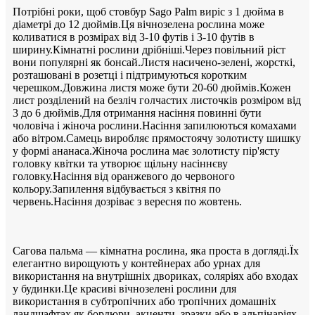
Потрібні роки, щоб стовбур Sago Palm виріс з 1 дюйма в
діаметрі до 12 дюймів.Ця вічнозелена рослина може
коливатися в розмірах від 3-10 футів і 3-10 футів в
ширину.Кімнатні рослини дрібніші.Через повільний ріст
вони популярні як бонсай.Листя насичено-зелені, жорсткі,
розташовані в розетці і підтримуються коротким
черешком.Довжина листя може бути 20-60 дюймів.Кожен
лист розділений на безліч голчастих листочків розміром від
3 до 6 дюймів.Для отримання насіння повинні бути
чоловіча і жіноча рослини.Насіння запилюються комахами
або вітром.Самець виробляє прямостоячу золотисту шишку
у формі ананаса.Жіноча рослина має золотисту пір'ясту
головку квітки та утворює щільну насіннєву
головку.Насіння від оранжевого до червоного
кольору.Запилення відбувається з квітня по
червень.Насіння дозріває з вересня по жовтень.
Сагова пальма — кімнатна рослина, яка проста в догляді.Їх
елегантно вирощують у контейнерах або урнах для
використання на внутрішніх двориках, соляріях або входах
у будинки.Це красиві вічнозелені рослини для
використання в субтропічних або тропічних домашніх
ландшафтах як бордюри, акценти, зразки або в альпінаріях.