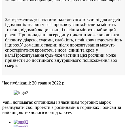
Застереження: усі частини пальми саго токсичні для людей
і домашніх тварин у разі проковтування.Рослина містить
токсин, відомий як циказин, і насіння містить найвищий
рівень.При попаданні всередину циказин може викликати
блювоту, діарею, судоми, слабкість, печінкову недостатність
і цироз.У домашніх тварин після проковтування можуть
спостерігатися кровотечі з носа, синці та кров у
калі.Проковтування будь-якої частини цієї рослини може
призвести до постійного внутрішнього пошкодження або
смерті.
Час публікації: 20 травня 2022 р
Vanli допомагає оптовикам і власникам торгових марок
реалізувати свої проекти з рослинами в горщиках і бонсай за
найвищою технологією «під ключ».